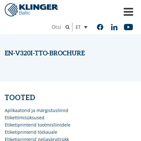
ET
EN-V320I-TTO-BROCHURE
TOOTED
Aplikaatorid ja märgistusliinid
Etikettimisüksused
Etiketiprinterid tootmisliinidele
Etiketiprinterid töölauale
Etiketiprinterid neljavärvitrükk