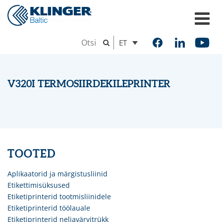
ET
V320I TERMOSIIRDEKILEPRINTER
TOOTED
Aplikaatorid ja märgistusliinid
Etikettimisüksused
Etiketiprinterid tootmisliinidele
Etiketiprinterid töölauale
Etiketiprinterid neljavärvitrükk