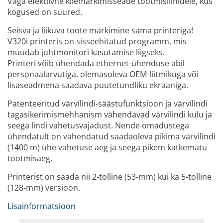
Väga efektiivne kilemärkimisseade tootmisliinidele, kus
kogused on suured.
Seisva ja liikuva toote märkimine sama printeriga!
V320i printeris on sisseehitatud programm, mis
muudab juhtmonitori kasutamise liigseks.
Printeri võib ühendada ethernet-ühenduse abil
personaalarvutiga, olemasoleva OEM-liitmikuga või
lisaseadmena saadava puutetundliku ekraaniga.
Patenteeritud värvilindi-säästufunktsioon ja värvilindi
tagasikerimismehhanism vähendavad värvilindi kulu ja
seega lindi vahetusvajadust. Nende omadustega
ühendatult on vähendatud saadaoleva pikima värvilindi
(1400 m) ühe vahetuse aeg ja seega pikem katkematu
tootmisaeg.
Printerist on saada nii 2-tolline (53-mm) kui ka 5-tolline
(128-mm) versioon.
Lisainformatsioon