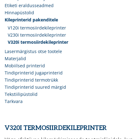
Etiketi eraldusseadmed
Hinnapüstolid
Kileprinterid pakenditele
V120i termosiirdekileprinter
V230i termosiirdekileprinter
V320i termosiirdekileprinter
Lasermärgistus otse tootele
Materjalid
Mobiilsed printerid
Tindiprinterid jugaprinterid
Tindiprinterid termotrükk
Tindiprinterid suured märgid
Tekstiilipüstolid
Tarkvara
V320I TERMOSIIRDEKILEPRINTER