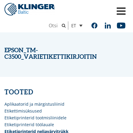
ET
EPSON_TM-
C3500_VARIETIKETTIKIRJOITIN
TOOTED
Aplikaatorid ja märgistusliinid
Etikettimisüksused
Etiketiprinterid tootmisliinidele
Etiketiprinterid töölauale
Etiketiprinterid neljavärvitrükk